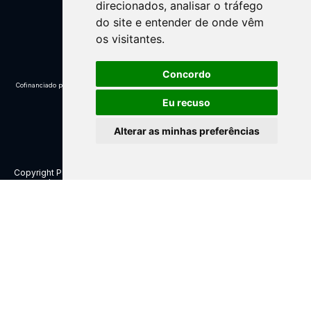
direcionados, analisar o tráfego
do site e entender de onde vêm
os visitantes.
Concordo
Cofinanciado por:
Eu recuso
Alterar as minhas preferências
Translate »
Copyright Parque Natural Litoral Norte – 2025. Todos os direitos
reservados.
Nota de Agradecimento
Política de privacidade