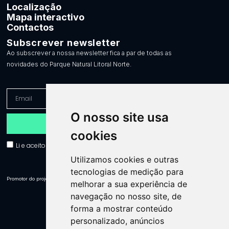
Localização
Mapa interactivo
Contactos
Subscrever newsletter
Ao subscrever a nossa newsletter fica a par de todas as
novidades do Parque Natural Litoral Norte.
O nosso site usa
Enviar
cookies
Li e aceito a política de privacidade e aceito receber comunicações.
Utilizamos cookies e outras
tecnologias de medição para
Promotor do projeto:
melhorar a sua experiência de
navegação no nosso site, de
forma a mostrar conteúdo
personalizado, anúncios