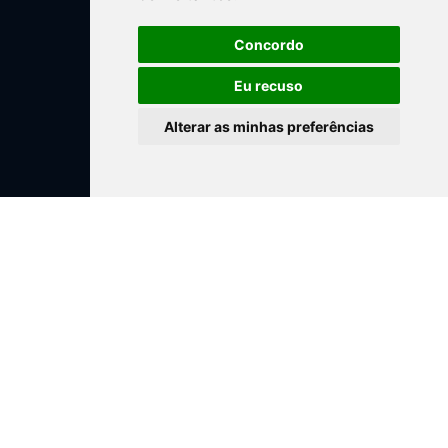
Concordo
Eu recuso
Alterar as minhas preferências
Translate »
Cofinanciado por:
Copyright Parque Natural Litoral Norte – 2025. Todos os direitos