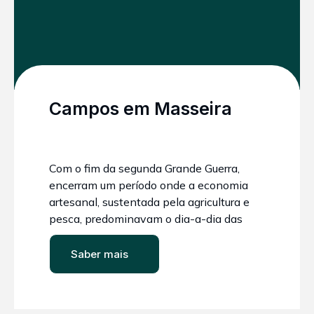
Campos em Masseira
Com o fim da segunda Grande Guerra,
encerram um período onde a economia
artesanal, sustentada pela agricultura e
pesca, predominavam o dia-a-dia das
comunidades de Apúlia e Fão. As
masseiras com seus tradicionais taludes
Saber mais
cobertos com vinhas, para sustentar as
areias e deixar as terras cultiváveis mais
frescas e férteis. Produziram legumes e