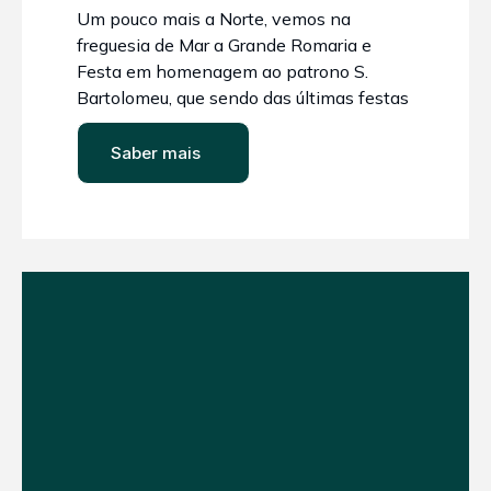
Um pouco mais a Norte, vemos na
freguesia de Mar a Grande Romaria e
Festa em homenagem ao patrono S.
Bartolomeu, que sendo das últimas festas
minhotas de verão realizando-se a 24 de
Agosto, atrai romeiros de diversos locais,
Saber mais
que ali trazem suas crianças para
tomarem o “Banho-Santo” e prestarem
votos a S. Bartolomeu. Originada por volta
do séc. XVI, não falta a Festa, as arruadas,
concertos e fogos de artifício, que tornam
esta numa das maiores festas e romarias
do Minho, onde o pagão e o cristão se
juntam numa profunda devoção e crença
populares!