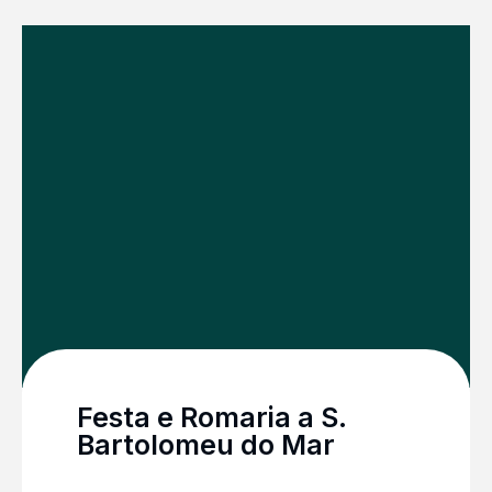
hortaliças que serviram para o mercado e
para a subsistência das populações de
agricultores-pescadores.
Festa e Romaria a S.
Bartolomeu do Mar