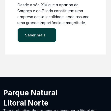
Desde o séc. XIV que a apanha do
Sargaço e do Pilado constituem uma
empresa desta localidade, onde assume
uma grande importância e magnitude,
observada na documentação histórica,
com as diversas normas protecionistas.
Saber mais
De grande importância, pois era o adubo
das terras agrícolas, tornam-se uma
grande fonte de rendimento à
comunidade regional.
Parque Natural
Litoral Norte
Tem o objetivo de proteger e conservar o litoral do