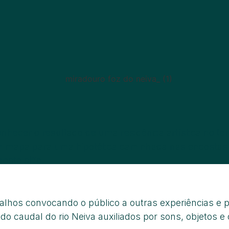
ecer o resultado de uma residência artística no terr
o um mapa para uma hipotética caminhada nas encostas
este sítio.
alhos convocando o público a outras experiências e 
 caudal do rio Neiva auxiliados por sons, objetos e 