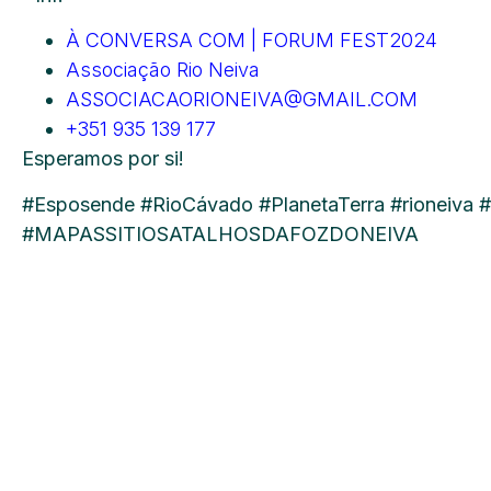
À CONVERSA COM | FORUM FEST2024
Associação Rio Neiva
ASSOCIACAORIONEIVA@GMAIL.COM
+351 935 139 177
Esperamos por si!
#Esposende #RioCávado #PlanetaTerra #rioneiva
#MAPASSITIOSATALHOSDAFOZDONEIVA