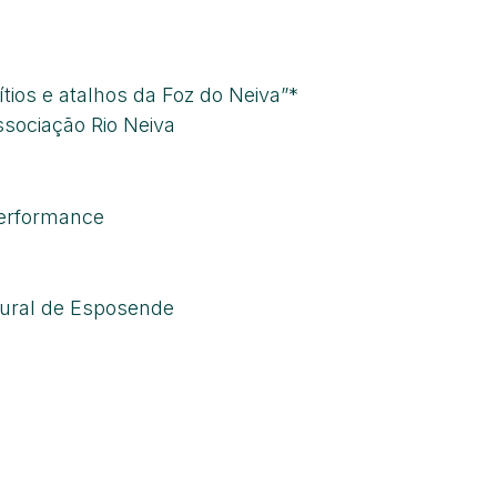
ios e atalhos da Foz do Neiva”*
ssociação Rio Neiva
performance
]
tural de Esposende