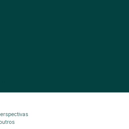
itório
 do rio em
perspectivas
outros