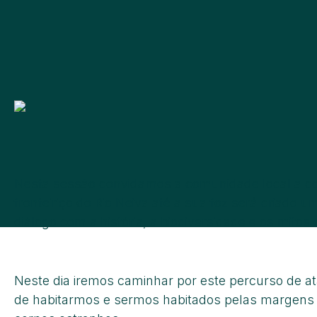
Nesta sessão convidamos a comunidade local a conh
fronteiriço do Rio Neiva até a sua foz será criad
diálogo com a história, a biodiversidade e os mitos d
Neste dia iremos caminhar por este percurso de at
de habitarmos e sermos habitados pelas margens do