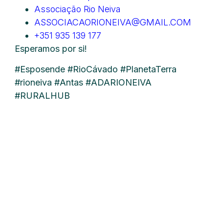
Associação Rio Neiva
ASSOCIACAORIONEIVA@GMAIL.COM
+351 935 139 177
Esperamos por si!
#Esposende #RioCávado #PlanetaTerra
#rioneiva #Antas #ADARIONEIVA
#RURALHUB